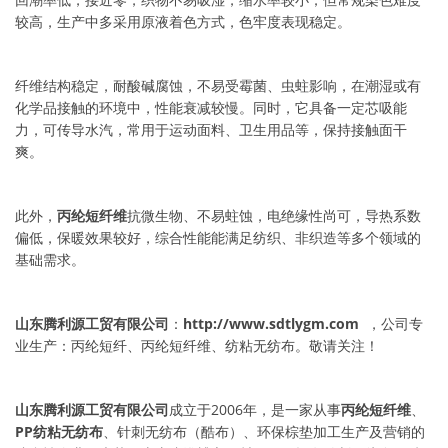
较高，生产中多采用原液着色方式，色牢度表现稳定。
纤维结构稳定，耐酸碱腐蚀，不易受霉菌、虫蛀影响，在潮湿或有
化学品接触的环境中，性能衰减较慢。同时，它具备一定芯吸能
力，可传导水汽，常用于运动面料、卫生用品等，保持接触面干
爽。
此外，
丙纶短纤维
抗微生物、不易蛀蚀，电绝缘性尚可，导热系数
偏低，保暖效果较好，综合性能能满足纺织、非织造等多个领域的
基础需求。
山东腾利源工贸有限公司
：
http://www.sdtlygm.com
，公司专
业生产：丙纶短纤、丙纶短纤维、纺粘无纺布。敬请关注！
山东腾利源工贸有限公司
成立于2006年，是一家从事
丙纶短纤维
、
PP纺粘无纺布
、针刺无纺布（酷布）、环保棕垫加工生产及营销的