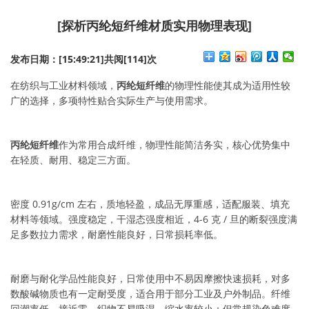
[探析丙纶短纤维材质实用物理表现]
发布日期：[15:49:21]
共阅[114]次
在纺织与工业材料领域，
丙纶短纤维
的物理性能使其成为适用性较
广的选择，多项特性贴合实际生产与使用需求。
丙纶短纤维
作为常用合成纤维，物理性能简洁务实，核心优势集中
在轻质、耐用、稳定三方面。
密度 0.91g/cm 左右，质地轻盈，成品无厚重感，适配服装、填充
材料等领域。强度稳定，干湿态强度相近，4-6 克 / 旦的断裂强度满
足多数拉力需求，耐磨性能良好，日常损耗率低。
耐磨与耐化学品性能良好，日常使用中不易因摩擦快速损耗，对多
数酸碱物质也有一定耐受度，适合用于部分工业及户外制品。纤维
回潮率低，接近零，织物不易吸湿，缩水率较小；但常规染色难度