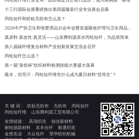
十三行国际会展重磅推出第四届服装行业专业展会启幕
丙纶短纤和纺粘无纺布怎么选？
2026中产协卫生和母婴用品分会年会暨首届吸收护理与卫生用品大会
真原料·真改性·真灵活——山东腾利源亲水丙纶短纤，为品质而来
第八届碳纤维复合材料产业创新发展交流会召开
丙纶短纤怎么选？
第一届“泉纺杯”纺织材料检测技能大赛盛大落幕
吸水，但导汗：丙纶短纤维凭什么成为夏日材料“优等生”？
关 键 词 :
纺粘无纺布
无纺布
丙纶短纤
丙纶短纤维
山东腾利源工贸有限公司
友情链接 :
高强织洗
创佳新材料
耐纶德新材料
东丰合纤
毅通织造
金慈实业
大众化纤
荣华纺织机械